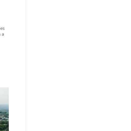
 es
a a