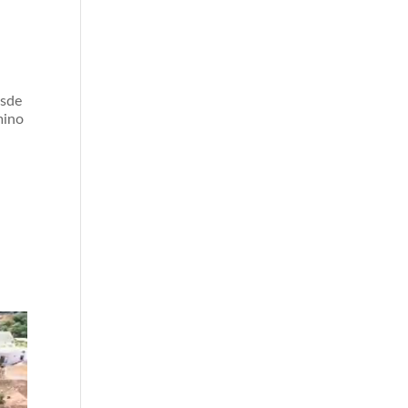
esde
mino